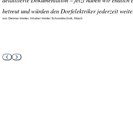
detaillierte Dokumentation – jetzt haben wir endlich 
betreut und würden den Dorfelektriker jederzeit weit
von Dietmar Immler, Inhaber Immler Schneidtechnik, Altach