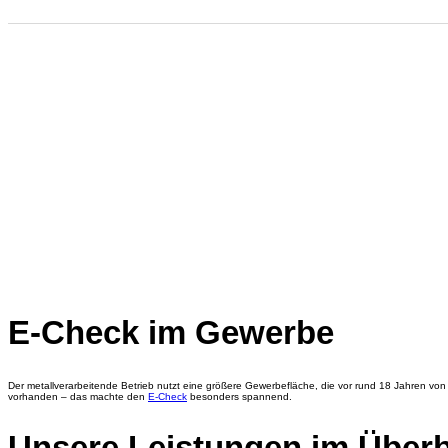
E-Check im Gewerbe
Der metallverarbeitende Betrieb nutzt eine größere Gewerbefläche, die vor rund 18 Jahren vo
vorhanden – das machte den
E-Check
besonders spannend.
Unsere Leistungen im Überb