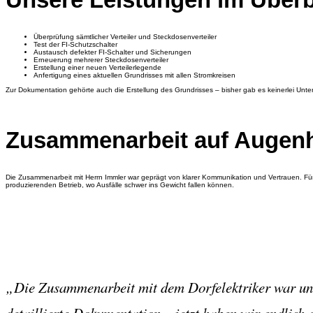
Überprüfung sämtlicher Verteiler und Steckdosenverteiler
Test der FI-Schutzschalter
Austausch defekter FI-Schalter und Sicherungen
Erneuerung mehrerer Steckdosenverteiler
Erstellung einer neuen Verteilerlegende
Anfertigung eines aktuellen Grundrisses mit allen Stromkreisen
Zur Dokumentation gehörte auch die Erstellung des Grundrisses – bisher gab es keinerlei Unter
Zusammenarbeit auf Augen
Die Zusammenarbeit mit Herrn Immler war geprägt von klarer Kommunikation und Vertrauen. Für
produzierenden Betrieb, wo Ausfälle schwer ins Gewicht fallen können.
„Die Zusammenarbeit mit dem Dorfelektriker war unko