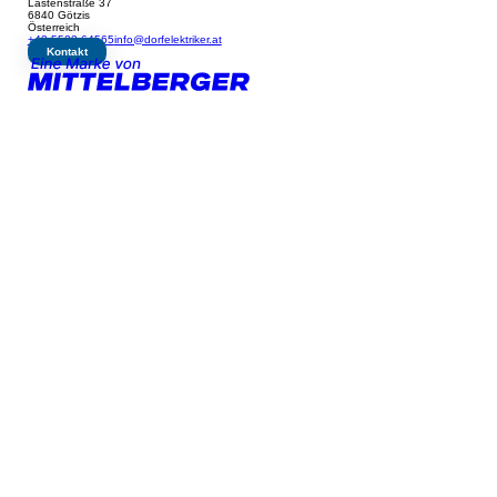
Lastenstraße 37
6840 Götzis
Österreich
+43 5523 64565
info@dorfelektriker.at
Kontakt