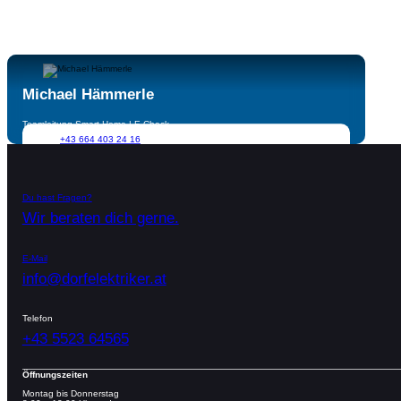
Michael Hämmerle
Teamleitung Smart Home | E-Check
+43 664 403 24 16
michael.haemmerle@dorfelektriker.at
Du hast Fragen?
Wir beraten dich gerne.
E-Mail
info@dorfelektriker.at
Telefon
+43 5523 64565
Öffnungszeiten
Montag bis Donnerstag