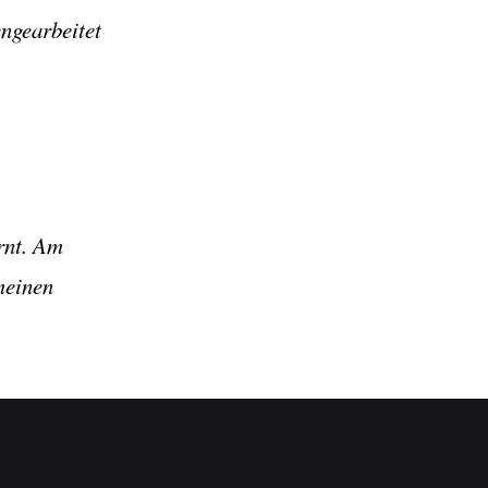
engearbeitet
rnt. Am
meinen