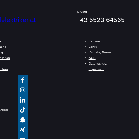
Telefon
elektriker.at
+43 5523 64565
n
Karriere
anung
Lehre
ng
Kontakt, Teams
allation
AGB
Datenschutz
echnik
Impressum
arlberg.