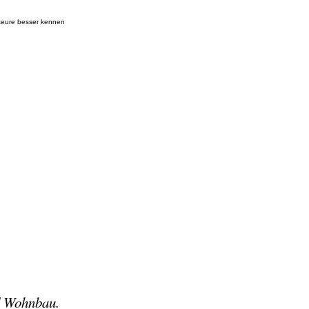
nteure besser kennen
nd Wohnbau.