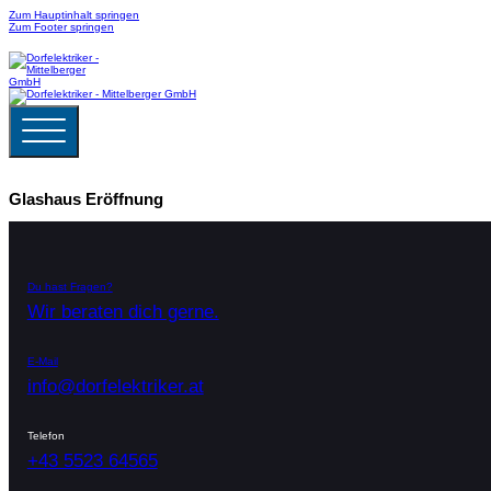
Zum Hauptinhalt springen
Zum Footer springen
Glashaus Eröffnung
Du hast Fragen?
Wir beraten dich gerne.
E-Mail
info@dorfelektriker.at
Telefon
+43 5523 64565