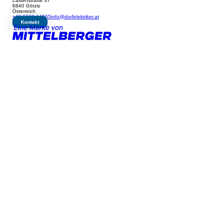
Lastenstraße 37
6840 Götzis
Österreich
+43 5523 64565
info@dorfelektriker.at
Kontakt